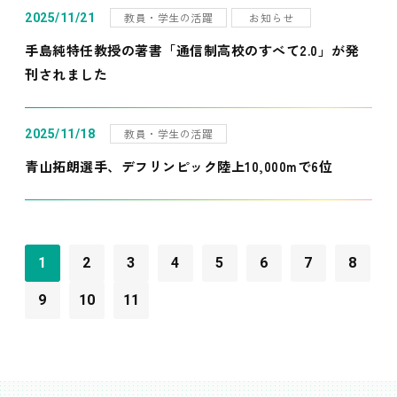
教員・学生の活躍
お知らせ
2025/11/21
手島純特任教授の著書「通信制高校のすべて2.0」が発
刊されました
教員・学生の活躍
2025/11/18
青山拓朗選手、デフリンピック陸上10,000mで6位
1
2
3
4
5
6
7
8
9
10
11