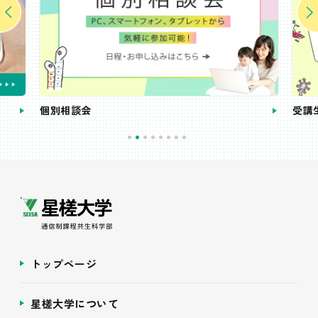
個別相談会
受講
トップページ
星槎大学について