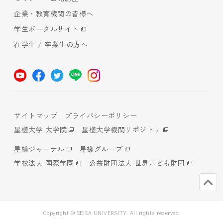
企業・教育機関の皆様へ
学生ポータルサイト
在学生 / 卒業生の方へ
サイトマップ
プライバシーポリシー
星槎大学 大学院
星槎大学機関リポジトリ
星槎ジャーナル
星槎グループ
学校法人 国際学園
公益財団法人 世界こども財団
Copyright © SEISA UNIVERSITY. All rights reserved.