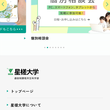
個別相談会
受
トップページ
星槎大学について