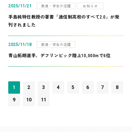
教員・学生の活躍
お知らせ
2025/11/21
手島純特任教授の著書「通信制高校のすべて2.0」が発
刊されました
教員・学生の活躍
2025/11/18
青山拓朗選手、デフリンピック陸上10,000mで6位
1
2
3
4
5
6
7
8
9
10
11