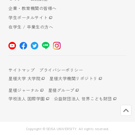
企業・教育機関の皆様へ
学生ポータルサイト
在学生 / 卒業生の方へ
サイトマップ
プライバシーポリシー
星槎大学 大学院
星槎大学機関リポジトリ
星槎ジャーナル
星槎グループ
学校法人 国際学園
公益財団法人 世界こども財団
Copyright © SEISA UNIVERSITY. All rights reserved.