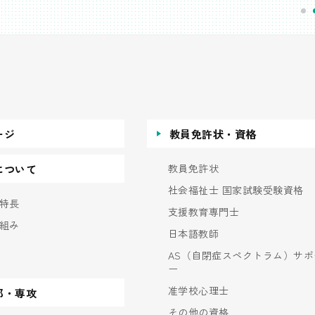
ージ
教員免許状・資格
教員免許状
について
社会福祉士 国家試験受験資格
特長
支援教育専門士
組み
日本語教師
AS（自閉症スペクトラム）サポ
ー
准学校心理士
部・専攻
その他の資格