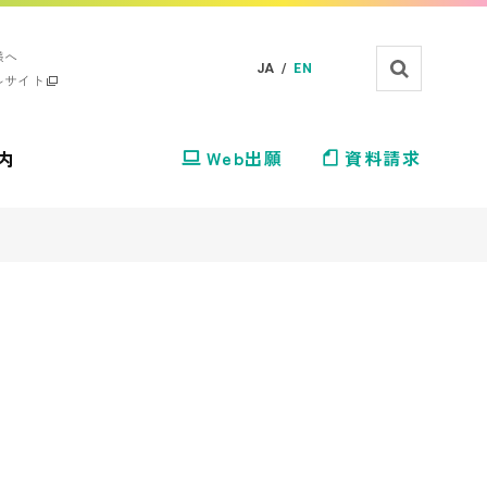
様へ
JA /
EN
ルサイト
内
Web出願
資料請求