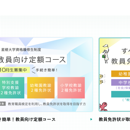
き簡単！教員向け定額コース
教員免許状が