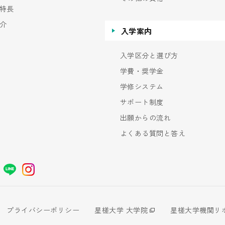
特長
介
入学案内
入学区分と選び方
学費・奨学金
学修システム
サポート制度
出願からの流れ
よくある質問と答え
プライバシーポリシー
星槎大学 大学院
星槎大学機関リ