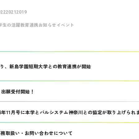
022
2021
2019
学生の活躍
教育連携
お知らせ
イベント
月より、新島学園短期大学との教育連携が開始
生 出願受付開始！
25年11月号に本学とパルシステム神奈川との協定が取り上げられ
事務取扱い・お問い合わせについて