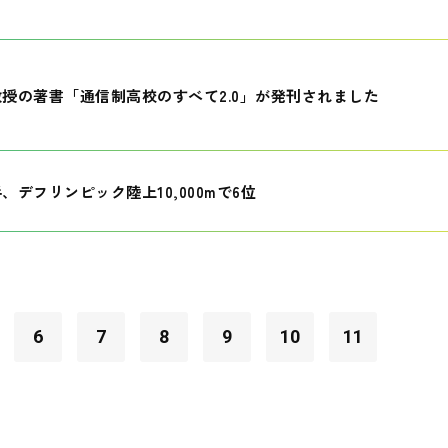
授の著書「通信制高校のすべて2.0」が発刊されました
、デフリンピック陸上10,000mで6位
6
7
8
9
10
11