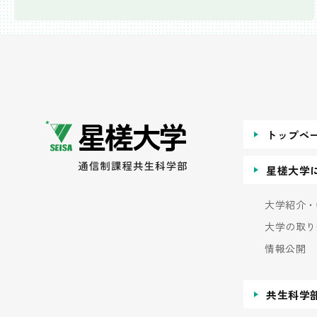
トップペ
星槎大学
大学紹介・
大学の取り
情報公開
共生科学