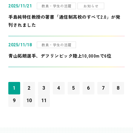
教員・学生の活躍
お知らせ
2025/11/21
手島純特任教授の著書「通信制高校のすべて2.0」が発
刊されました
教員・学生の活躍
2025/11/18
青山拓朗選手、デフリンピック陸上10,000mで6位
1
2
3
4
5
6
7
8
9
10
11