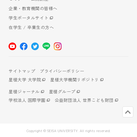
企業・教育機関の皆様へ
学生ポータルサイト
在学生 / 卒業生の方へ
サイトマップ
プライバシーポリシー
星槎大学 大学院
星槎大学機関リポジトリ
星槎ジャーナル
星槎グループ
学校法人 国際学園
公益財団法人 世界こども財団
Copyright © SEISA UNIVERSITY. All rights reserved.