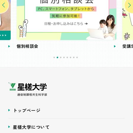
個別相談会
受講
トップページ
星槎大学について