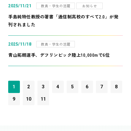
教員・学生の活躍
お知らせ
2025/11/21
手島純特任教授の著書「通信制高校のすべて2.0」が発
刊されました
教員・学生の活躍
2025/11/18
青山拓朗選手、デフリンピック陸上10,000mで6位
1
2
3
4
5
6
7
8
9
10
11