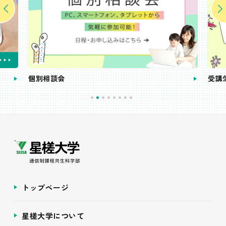
個別相談会
受講
トップページ
星槎大学について