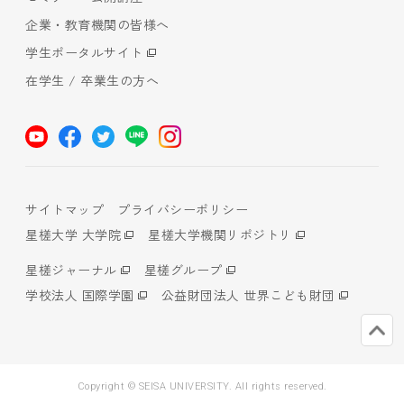
企業・教育機関の皆様へ
学生ポータルサイト
在学生 / 卒業生の方へ
サイトマップ
プライバシーポリシー
星槎大学 大学院
星槎大学機関リポジトリ
星槎ジャーナル
星槎グループ
学校法人 国際学園
公益財団法人 世界こども財団
Copyright © SEISA UNIVERSITY. All rights reserved.