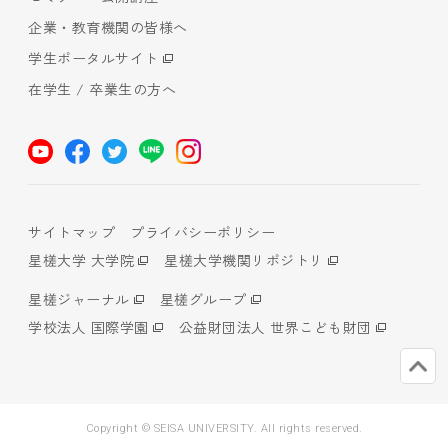
企業・教育機関の皆様へ
学生ポータルサイト
在学生 / 卒業生の方へ
サイトマップ
プライバシーポリシー
星槎大学 大学院
星槎大学機関リポジトリ
星槎ジャーナル
星槎グループ
学校法人 国際学園
公益財団法人 世界こども財団
Copyright © SEISA UNIVERSITY. All rights reserved.