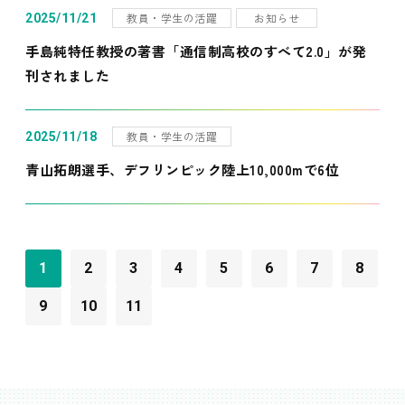
教員・学生の活躍
お知らせ
2025/11/21
手島純特任教授の著書「通信制高校のすべて2.0」が発
刊されました
教員・学生の活躍
2025/11/18
青山拓朗選手、デフリンピック陸上10,000mで6位
1
2
3
4
5
6
7
8
9
10
11