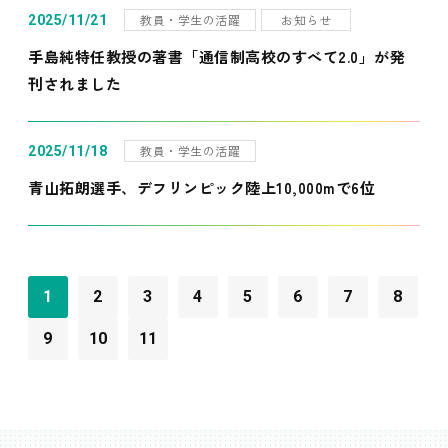
教員・学生の活躍
お知らせ
2025/11/21
手島純特任教授の著書「通信制高校のすべて2.0」が発
刊されました
教員・学生の活躍
2025/11/18
青山拓朗選手、デフリンピック陸上10,000mで6位
1
2
3
4
5
6
7
8
9
10
11