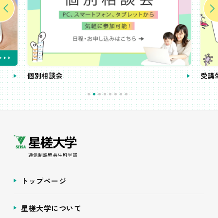
個別相談会
受講
トップページ
星槎大学について