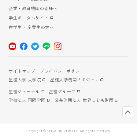
企業・教育機関の皆様へ
学生ポータルサイト
在学生 / 卒業生の方へ
サイトマップ
プライバシーポリシー
星槎大学 大学院
星槎大学機関リポジトリ
星槎ジャーナル
星槎グループ
学校法人 国際学園
公益財団法人 世界こども財団
Copyright © SEISA UNIVERSITY. All rights reserved.