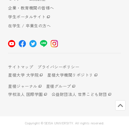
企業・教育機関の皆様へ
学生ポータルサイト
在学生 / 卒業生の方へ
サイトマップ
プライバシーポリシー
星槎大学 大学院
星槎大学機関リポジトリ
星槎ジャーナル
星槎グループ
学校法人 国際学園
公益財団法人 世界こども財団
Copyright © SEISA UNIVERSITY. All rights reserved.