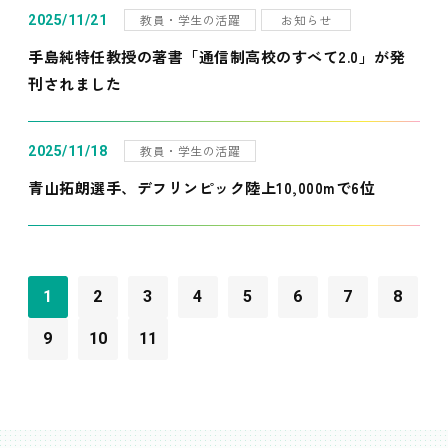
教員・学生の活躍
お知らせ
2025/11/21
手島純特任教授の著書「通信制高校のすべて2.0」が発
刊されました
教員・学生の活躍
2025/11/18
青山拓朗選手、デフリンピック陸上10,000mで6位
1
2
3
4
5
6
7
8
9
10
11