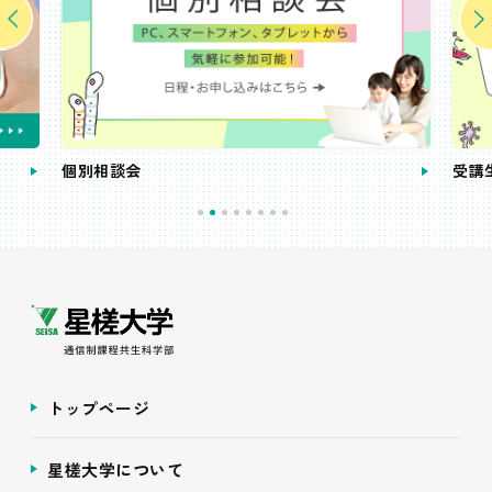
個別相談会
受講
トップページ
星槎大学について