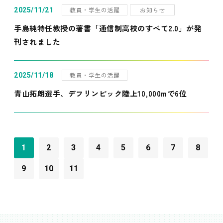
教員・学生の活躍
お知らせ
2025/11/21
手島純特任教授の著書「通信制高校のすべて2.0」が発
刊されました
教員・学生の活躍
2025/11/18
青山拓朗選手、デフリンピック陸上10,000mで6位
1
2
3
4
5
6
7
8
9
10
11