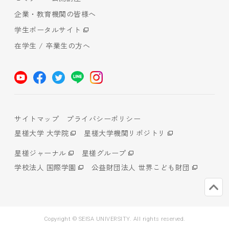
企業・教育機関の皆様へ
学生ポータルサイト
在学生 / 卒業生の方へ
サイトマップ
プライバシーポリシー
星槎大学 大学院
星槎大学機関リポジトリ
星槎ジャーナル
星槎グループ
学校法人 国際学園
公益財団法人 世界こども財団
Copyright © SEISA UNIVERSITY. All rights reserved.