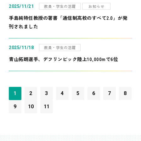
教員・学生の活躍
お知らせ
2025/11/21
手島純特任教授の著書「通信制高校のすべて2.0」が発
刊されました
教員・学生の活躍
2025/11/18
青山拓朗選手、デフリンピック陸上10,000mで6位
1
2
3
4
5
6
7
8
9
10
11