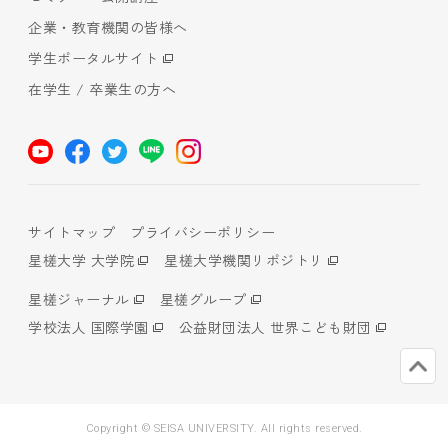
企業・教育機関の皆様へ
学生ポータルサイト
在学生 / 卒業生の方へ
サイトマップ
プライバシーポリシー
星槎大学 大学院
星槎大学機関リポジトリ
星槎ジャーナル
星槎グループ
学校法人 国際学園
公益財団法人 世界こども財団
Copyright © SEISA UNIVERSITY. All rights reserved.