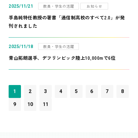
教員・学生の活躍
お知らせ
2025/11/21
手島純特任教授の著書「通信制高校のすべて2.0」が発
刊されました
教員・学生の活躍
2025/11/18
青山拓朗選手、デフリンピック陸上10,000mで6位
1
2
3
4
5
6
7
8
9
10
11