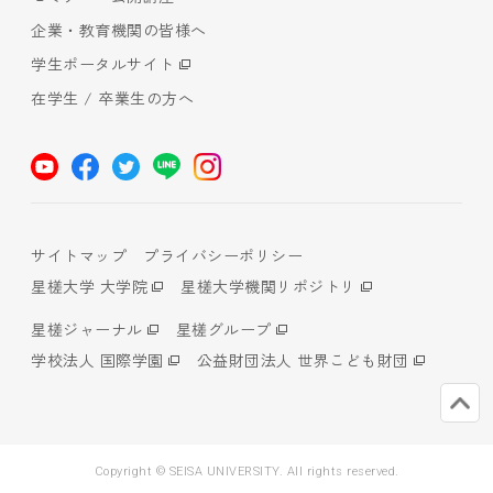
企業・教育機関の皆様へ
学生ポータルサイト
在学生 / 卒業生の方へ
サイトマップ
プライバシーポリシー
星槎大学 大学院
星槎大学機関リポジトリ
星槎ジャーナル
星槎グループ
学校法人 国際学園
公益財団法人 世界こども財団
Copyright © SEISA UNIVERSITY. All rights reserved.