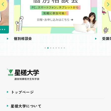
個別相談会
受講
トップページ
星槎大学について