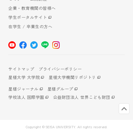
企業・教育機関の皆様へ
学生ポータルサイト
在学生 / 卒業生の方へ
サイトマップ
プライバシーポリシー
星槎大学 大学院
星槎大学機関リポジトリ
星槎ジャーナル
星槎グループ
学校法人 国際学園
公益財団法人 世界こども財団
Copyright © SEISA UNIVERSITY. All rights reserved.