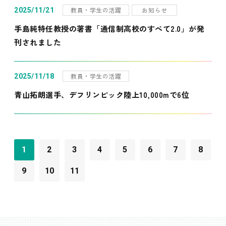
教員・学生の活躍
お知らせ
2025/11/21
手島純特任教授の著書「通信制高校のすべて2.0」が発
刊されました
教員・学生の活躍
2025/11/18
青山拓朗選手、デフリンピック陸上10,000mで6位
1
2
3
4
5
6
7
8
9
10
11