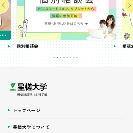
個別相談会
受講
トップページ
星槎大学について