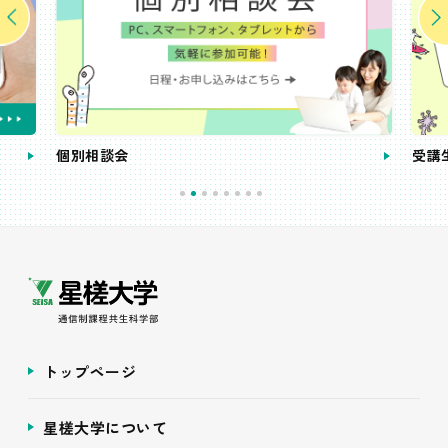
個別相談会
受講
トップページ
星槎大学について