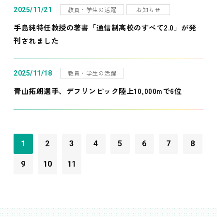
教員・学生の活躍
お知らせ
2025/11/21
手島純特任教授の著書「通信制高校のすべて2.0」が発
刊されました
教員・学生の活躍
2025/11/18
青山拓朗選手、デフリンピック陸上10,000mで6位
1
2
3
4
5
6
7
8
9
10
11