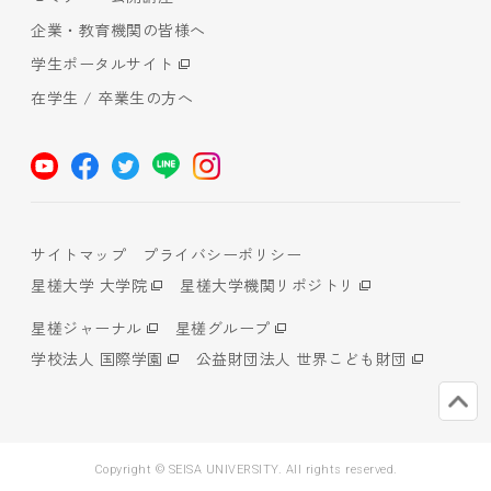
企業・教育機関の皆様へ
学生ポータルサイト
在学生 / 卒業生の方へ
サイトマップ
プライバシーポリシー
星槎大学 大学院
星槎大学機関リポジトリ
星槎ジャーナル
星槎グループ
学校法人 国際学園
公益財団法人 世界こども財団
Copyright © SEISA UNIVERSITY. All rights reserved.