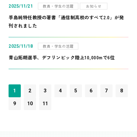
教員・学生の活躍
お知らせ
2025/11/21
手島純特任教授の著書「通信制高校のすべて2.0」が発
刊されました
教員・学生の活躍
2025/11/18
青山拓朗選手、デフリンピック陸上10,000mで6位
1
2
3
4
5
6
7
8
9
10
11