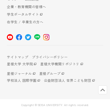
企業・教育機関の皆様へ
学生ポータルサイト
在学生 / 卒業生の方へ
サイトマップ
プライバシーポリシー
星槎大学 大学院
星槎大学機関リポジトリ
星槎ジャーナル
星槎グループ
学校法人 国際学園
公益財団法人 世界こども財団
Copyright © SEISA UNIVERSITY. All rights reserved.