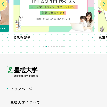
個別相談会
受講
トップページ
星槎大学について