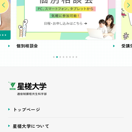
個別相談会
受講
トップページ
星槎大学について