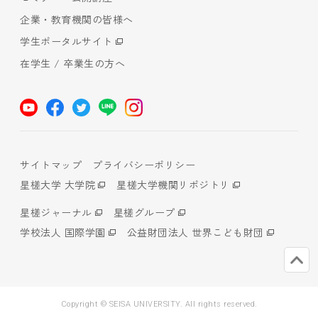
企業・教育機関の皆様へ
学生ポータルサイト
在学生 / 卒業生の方へ
サイトマップ
プライバシーポリシー
星槎大学 大学院
星槎大学機関リポジトリ
星槎ジャーナル
星槎グループ
学校法人 国際学園
公益財団法人 世界こども財団
Copyright © SEISA UNIVERSITY. All rights reserved.