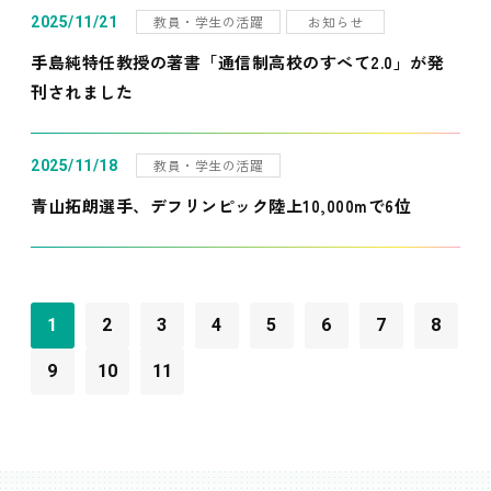
教員・学生の活躍
お知らせ
2025/11/21
手島純特任教授の著書「通信制高校のすべて2.0」が発
刊されました
教員・学生の活躍
2025/11/18
青山拓朗選手、デフリンピック陸上10,000mで6位
1
2
3
4
5
6
7
8
9
10
11