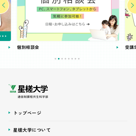
個別相談会
受講
トップページ
星槎大学について