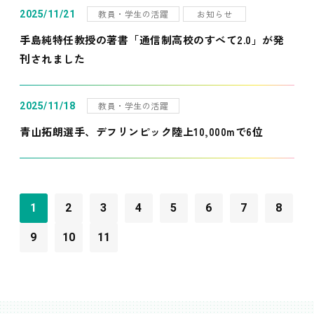
教員・学生の活躍
お知らせ
2025/11/21
手島純特任教授の著書「通信制高校のすべて2.0」が発
刊されました
教員・学生の活躍
2025/11/18
青山拓朗選手、デフリンピック陸上10,000mで6位
1
2
3
4
5
6
7
8
9
10
11