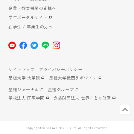
企業・教育機関の皆様へ
学生ポータルサイト
在学生 / 卒業生の方へ
サイトマップ
プライバシーポリシー
星槎大学 大学院
星槎大学機関リポジトリ
星槎ジャーナル
星槎グループ
学校法人 国際学園
公益財団法人 世界こども財団
Copyright © SEISA UNIVERSITY. All rights reserved.