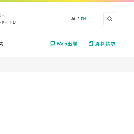
様へ
JA /
EN
ルサイト
内
Web出願
資料請求