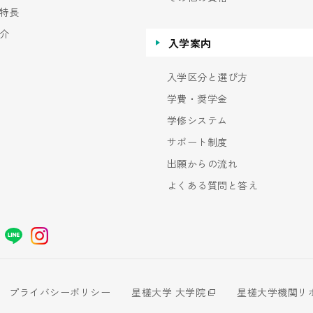
特長
介
入学案内
入学区分と選び方
学費・奨学金
学修システム
サポート制度
出願からの流れ
よくある質問と答え
プライバシーポリシー
星槎大学 大学院
星槎大学機関リ