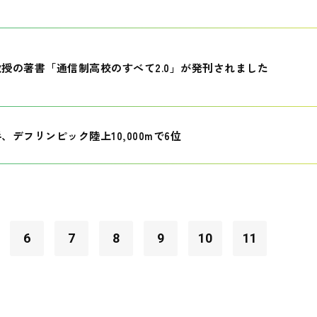
授の著書「通信制高校のすべて2.0」が発刊されました
、デフリンピック陸上10,000mで6位
6
7
8
9
10
11