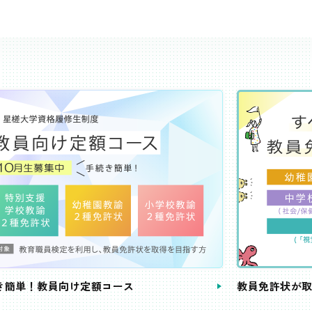
き簡単！教員向け定額コース
教員免許状が