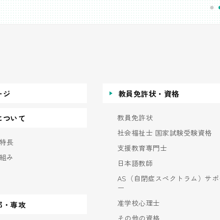
ージ
教員免許状・資格
教員免許状
について
社会福祉士 国家試験受験資格
特長
支援教育専門士
組み
日本語教師
AS（自閉症スペクトラム）サポ
ー
准学校心理士
部・専攻
その他の資格