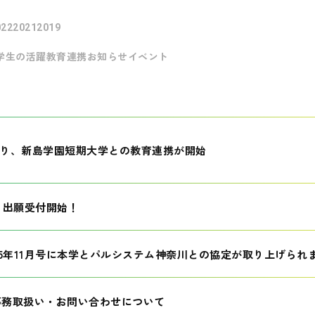
022
2021
2019
学生の活躍
教育連携
お知らせ
イベント
月より、新島学園短期大学との教育連携が開始
生 出願受付開始！
25年11月号に本学とパルシステム神奈川との協定が取り上げられ
事務取扱い・お問い合わせについて