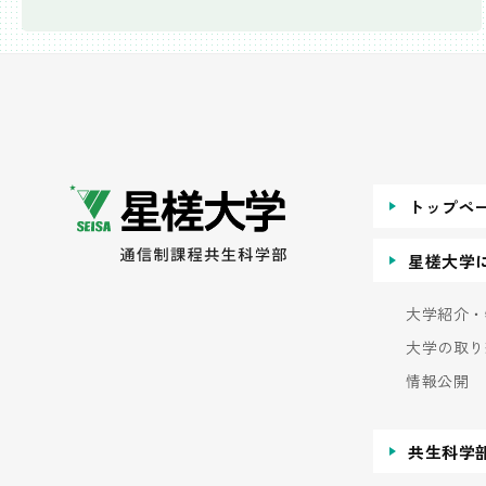
トップペ
星槎大学
大学紹介・
大学の取り
情報公開
共生科学