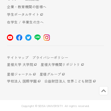
企業・教育機関の皆様へ
学生ポータルサイト
在学生 / 卒業生の方へ
サイトマップ
プライバシーポリシー
星槎大学 大学院
星槎大学機関リポジトリ
星槎ジャーナル
星槎グループ
学校法人 国際学園
公益財団法人 世界こども財団
Copyright © SEISA UNIVERSITY. All rights reserved.