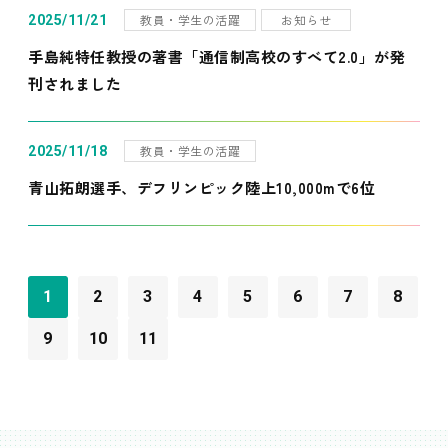
教員・学生の活躍
お知らせ
2025/11/21
手島純特任教授の著書「通信制高校のすべて2.0」が発
刊されました
教員・学生の活躍
2025/11/18
青山拓朗選手、デフリンピック陸上10,000mで6位
1
2
3
4
5
6
7
8
9
10
11