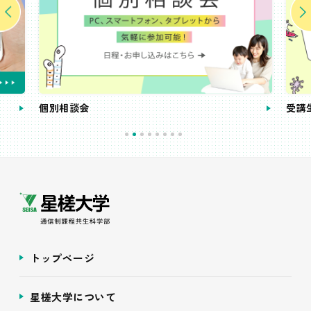
個別相談会
受講
トップページ
星槎大学について