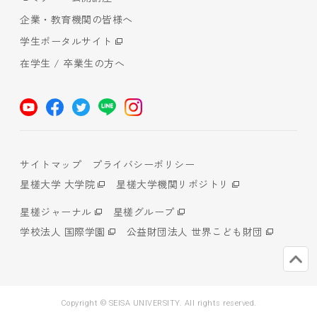
企業・教育機関の皆様へ
学生ポータルサイト
在学生 / 卒業生の方へ
サイトマップ
プライバシーポリシー
星槎大学 大学院
星槎大学機関リポジトリ
星槎ジャーナル
星槎グループ
学校法人 国際学園
公益財団法人 世界こども財団
Copyright © SEISA UNIVERSITY. All rights reserved.