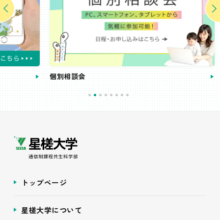
個別相談会
受講
トップページ
星槎大学について