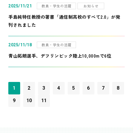
教員・学生の活躍
お知らせ
2025/11/21
手島純特任教授の著書「通信制高校のすべて2.0」が発
刊されました
教員・学生の活躍
2025/11/18
青山拓朗選手、デフリンピック陸上10,000mで6位
1
2
3
4
5
6
7
8
9
10
11