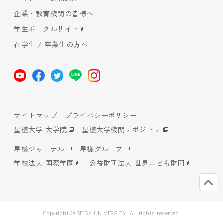
企業・教育機関の皆様へ
学生ポータルサイト
在学生 / 卒業生の方へ
サイトマップ
プライバシーポリシー
星槎大学 大学院
星槎大学機関リポジトリ
星槎ジャーナル
星槎グループ
学校法人 国際学園
公益財団法人 世界こども財団
Copyright © SEISA UNIVERSITY. All rights reserved.