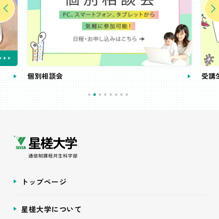
個別相談会
受講
トップページ
星槎大学について