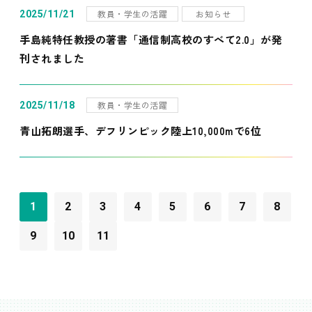
教員・学生の活躍
お知らせ
2025/11/21
手島純特任教授の著書「通信制高校のすべて2.0」が発
刊されました
教員・学生の活躍
2025/11/18
青山拓朗選手、デフリンピック陸上10,000mで6位
1
2
3
4
5
6
7
8
9
10
11