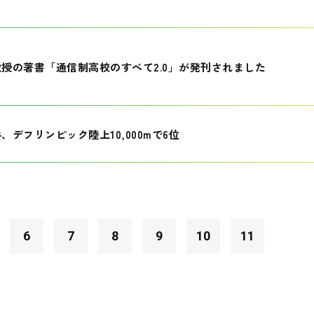
授の著書「通信制高校のすべて2.0」が発刊されました
、デフリンピック陸上10,000mで6位
6
7
8
9
10
11