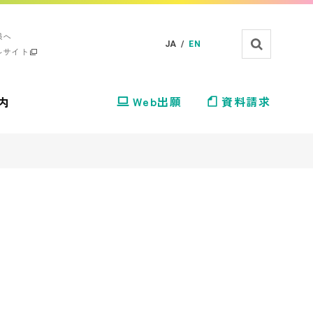
様へ
JA /
EN
ルサイト
内
Web出願
資料請求