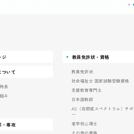
ージ
教員免許状・資格
教員免許状
について
社会福祉士 国家試験受験資格
特長
支援教育専門士
組み
日本語教師
AS（自閉症スペクトラム）サポ
ー
准学校心理士
部・専攻
その他の資格