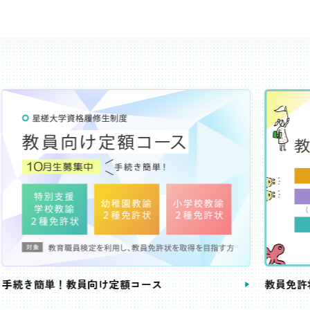
き簡単！教員向け定額コース
教員免許状が