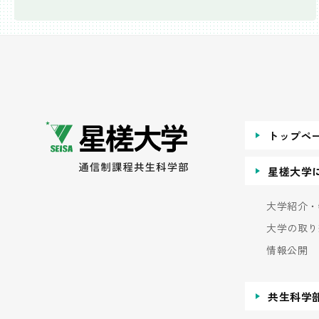
トップペ
星槎大学
大学紹介・
大学の取り
情報公開
共生科学