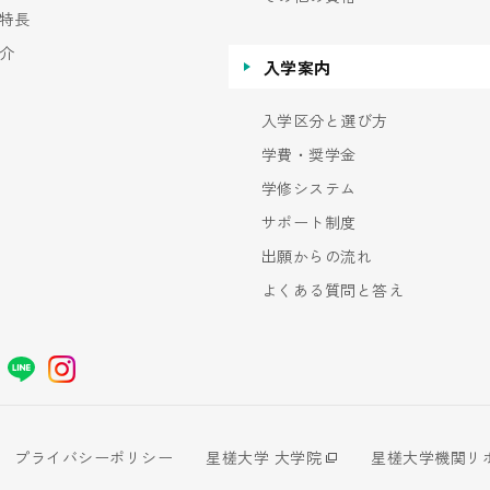
特長
介
入学案内
入学区分と選び方
学費・奨学金
学修システム
サポート制度
出願からの流れ
よくある質問と答え
プライバシーポリシー
星槎大学 大学院
星槎大学機関リ