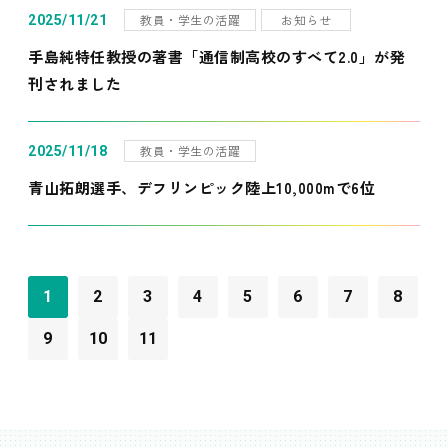
教員・学生の活躍
お知らせ
2025/11/21
手島純特任教授の著書「通信制高校のすべて2.0」が発
刊されました
教員・学生の活躍
2025/11/18
青山拓朗選手、デフリンピック陸上10,000mで6位
1
2
3
4
5
6
7
8
9
10
11