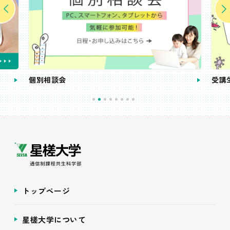
個別相談会
受講
トップページ
星槎大学について