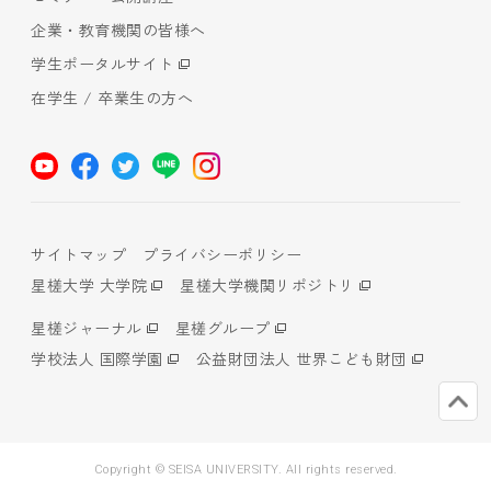
企業・教育機関の皆様へ
学生ポータルサイト
在学生 / 卒業生の方へ
サイトマップ
プライバシーポリシー
星槎大学 大学院
星槎大学機関リポジトリ
星槎ジャーナル
星槎グループ
学校法人 国際学園
公益財団法人 世界こども財団
Copyright © SEISA UNIVERSITY. All rights reserved.