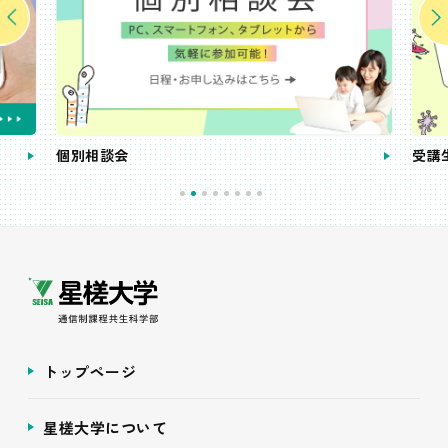
個別相談会
受講
トップページ
星槎大学について