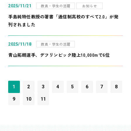
教員・学生の活躍
お知らせ
2025/11/21
手島純特任教授の著書「通信制高校のすべて2.0」が発
刊されました
教員・学生の活躍
2025/11/18
青山拓朗選手、デフリンピック陸上10,000mで6位
1
2
3
4
5
6
7
8
9
10
11