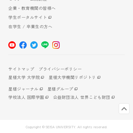
企業・教育機関の皆様へ
学生ポータルサイト
在学生 / 卒業生の方へ
サイトマップ
プライバシーポリシー
星槎大学 大学院
星槎大学機関リポジトリ
星槎ジャーナル
星槎グループ
学校法人 国際学園
公益財団法人 世界こども財団
Copyright © SEISA UNIVERSITY. All rights reserved.