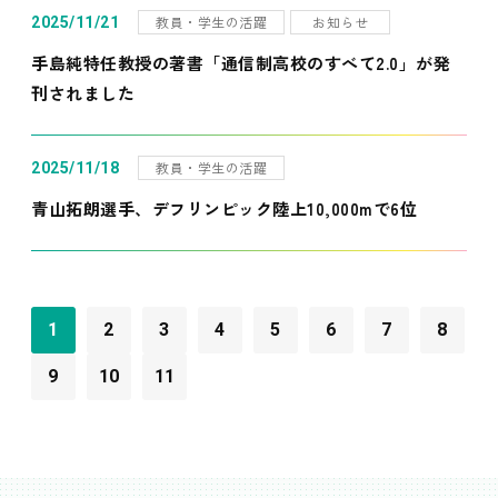
教員・学生の活躍
お知らせ
2025/11/21
手島純特任教授の著書「通信制高校のすべて2.0」が発
刊されました
教員・学生の活躍
2025/11/18
青山拓朗選手、デフリンピック陸上10,000mで6位
1
2
3
4
5
6
7
8
9
10
11