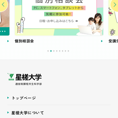
個別相談会
受講
トップページ
星槎大学について