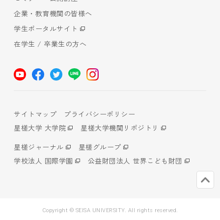
企業・教育機関の皆様へ
学生ポータルサイト
在学生 / 卒業生の方へ
サイトマップ
プライバシーポリシー
星槎大学 大学院
星槎大学機関リポジトリ
星槎ジャーナル
星槎グループ
学校法人 国際学園
公益財団法人 世界こども財団
Copyright © SEISA UNIVERSITY. All rights reserved.