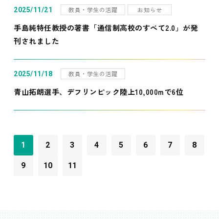
教員・学生の活躍
お知らせ
2025/11/21
手島純特任教授の著書「通信制高校のすべて2.0」が発
刊されました
教員・学生の活躍
2025/11/18
青山拓朗選手、デフリンピック陸上10,000mで6位
1
2
3
4
5
6
7
8
9
10
11