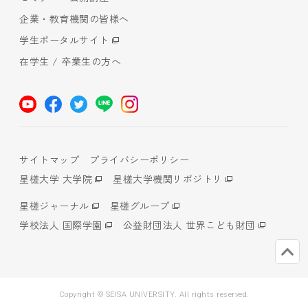
企業・教育機関の皆様へ
学生ポータルサイト
在学生 / 卒業生の方へ
サイトマップ
プライバシーポリシー
星槎大学 大学院
星槎大学機関リポジトリ
星槎ジャーナル
星槎グループ
学校法人 国際学園
公益財団法人 世界こども財団
Copyright © SEISA UNIVERSITY. All rights reserved.