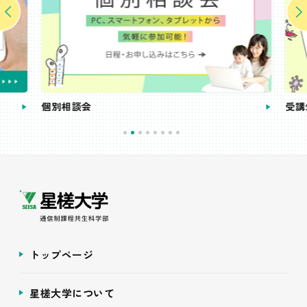
個別相談会
受講
トップページ
星槎大学について