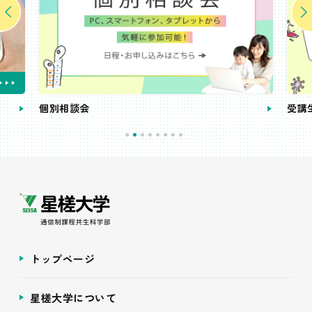
個別相談会
受講
トップページ
星槎大学について