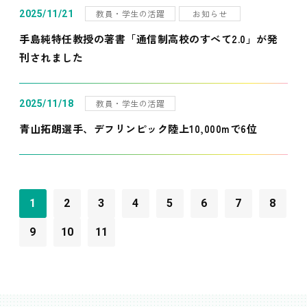
教員・学生の活躍
お知らせ
2025/11/21
手島純特任教授の著書「通信制高校のすべて2.0」が発
刊されました
教員・学生の活躍
2025/11/18
青山拓朗選手、デフリンピック陸上10,000mで6位
1
2
3
4
5
6
7
8
9
10
11