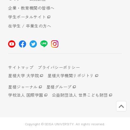
企業・教育機関の皆様へ
学生ポータルサイト
在学生 / 卒業生の方へ
サイトマップ
プライバシーポリシー
星槎大学 大学院
星槎大学機関リポジトリ
星槎ジャーナル
星槎グループ
学校法人 国際学園
公益財団法人 世界こども財団
Copyright © SEISA UNIVERSITY. All rights reserved.