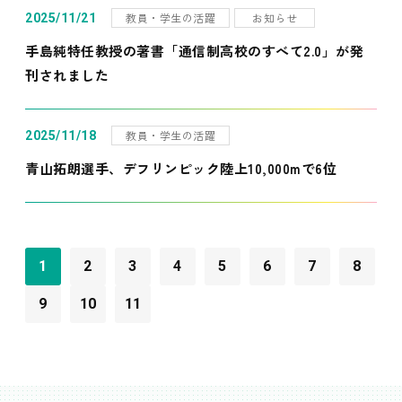
教員・学生の活躍
お知らせ
2025/11/21
手島純特任教授の著書「通信制高校のすべて2.0」が発
刊されました
教員・学生の活躍
2025/11/18
青山拓朗選手、デフリンピック陸上10,000mで6位
1
2
3
4
5
6
7
8
9
10
11