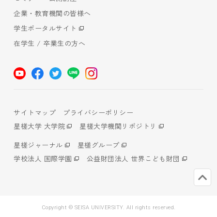
企業・教育機関の皆様へ
学生ポータルサイト
在学生 / 卒業生の方へ
サイトマップ
プライバシーポリシー
星槎大学 大学院
星槎大学機関リポジトリ
星槎ジャーナル
星槎グループ
学校法人 国際学園
公益財団法人 世界こども財団
Copyright © SEISA UNIVERSITY. All rights reserved.