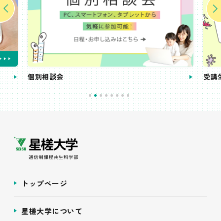
個別相談会
受講
トップページ
星槎大学について