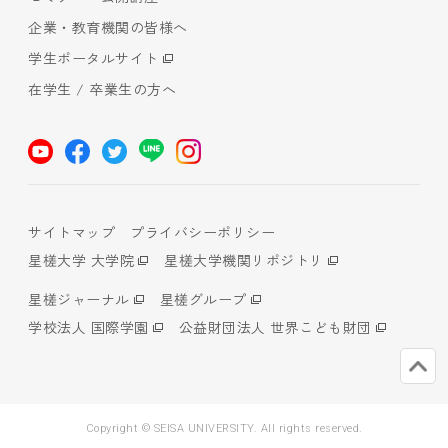
企業・教育機関の皆様へ
学生ポータルサイト
在学生 / 卒業生の方へ
サイトマップ
プライバシーポリシー
星槎大学 大学院
星槎大学機関リポジトリ
星槎ジャーナル
星槎グループ
学校法人 国際学園
公益財団法人 世界こども財団
Copyright © SEISA UNIVERSITY. All rights reserved.