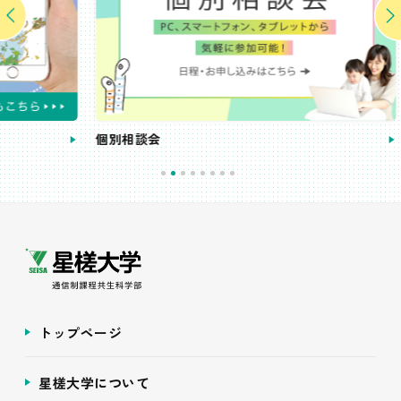
個別相談会
受講
トップページ
星槎大学について