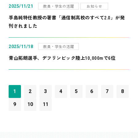
教員・学生の活躍
お知らせ
2025/11/21
手島純特任教授の著書「通信制高校のすべて2.0」が発
刊されました
教員・学生の活躍
2025/11/18
青山拓朗選手、デフリンピック陸上10,000mで6位
1
2
3
4
5
6
7
8
9
10
11