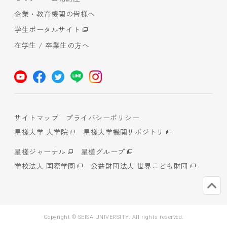
企業・教育機関の皆様へ
学生ポータルサイト
在学生 / 卒業生の方へ
サイトマップ
プライバシーポリシー
星槎大学 大学院
星槎大学機関リポジトリ
星槎ジャーナル
星槎グループ
学校法人 国際学園
公益財団法人 世界こども財団
Copyright © SEISA UNIVERSITY. All rights reserved.