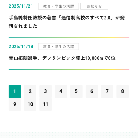
教員・学生の活躍
お知らせ
2025/11/21
手島純特任教授の著書「通信制高校のすべて2.0」が発
刊されました
教員・学生の活躍
2025/11/18
青山拓朗選手、デフリンピック陸上10,000mで6位
1
2
3
4
5
6
7
8
9
10
11