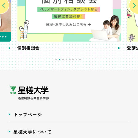
個別相談会
受講
トップページ
星槎大学について