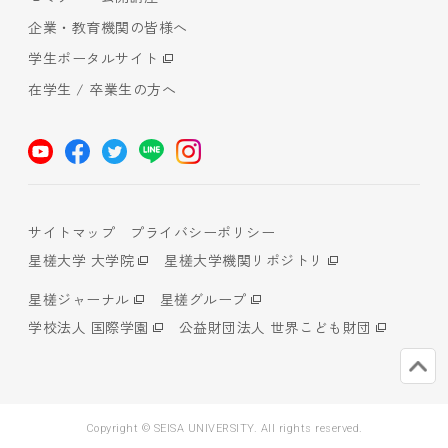
企業・教育機関の皆様へ
学生ポータルサイト
在学生 / 卒業生の方へ
サイトマップ
プライバシーポリシー
星槎大学 大学院
星槎大学機関リポジトリ
星槎ジャーナル
星槎グループ
学校法人 国際学園
公益財団法人 世界こども財団
Copyright © SEISA UNIVERSITY. All rights reserved.