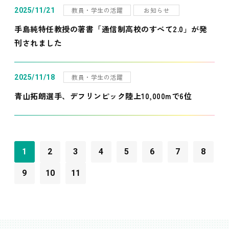
教員・学生の活躍
お知らせ
2025/11/21
手島純特任教授の著書「通信制高校のすべて2.0」が発
刊されました
教員・学生の活躍
2025/11/18
青山拓朗選手、デフリンピック陸上10,000mで6位
1
2
3
4
5
6
7
8
9
10
11