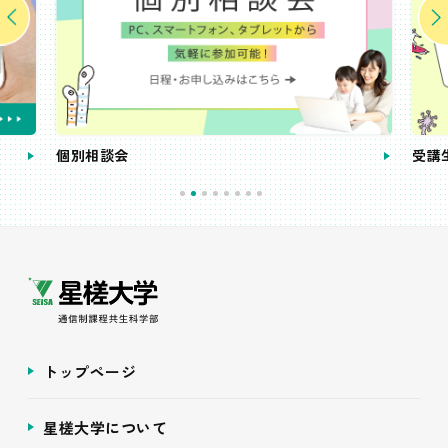
個別相談会
受講
トップページ
星槎大学について