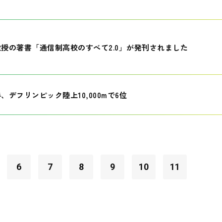
授の著書「通信制高校のすべて2.0」が発刊されました
、デフリンピック陸上10,000mで6位
6
7
8
9
10
11