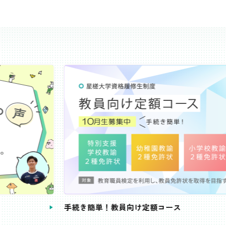
き簡単！教員向け定額コース
教員免許状が