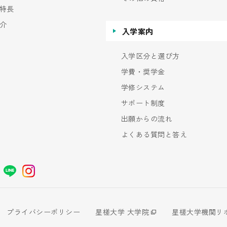
特長
介
入学案内
入学区分と選び方
学費・奨学金
学修システム
サポート制度
出願からの流れ
よくある質問と答え
プライバシーポリシー
星槎大学 大学院
星槎大学機関リ