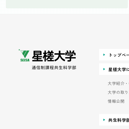
トップペ
星槎大学
大学紹介・
大学の取り
情報公開
共生科学