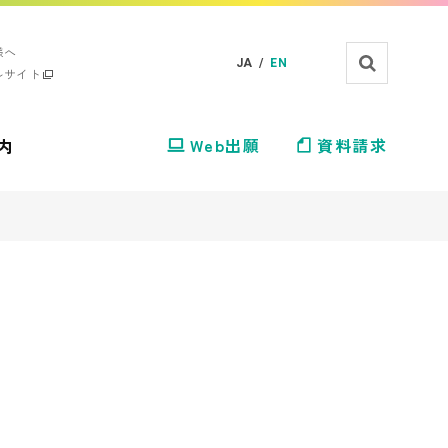
様へ
JA /
EN
ルサイト
内
Web出願
資料請求