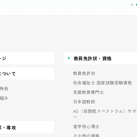
ージ
教員免許状・資格
教員免許状
について
社会福祉士 国家試験受験資格
特長
支援教育専門士
組み
日本語教師
AS（自閉症スペクトラム）サポ
ー
准学校心理士
部・専攻
その他の資格