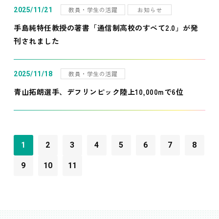
教員・学生の活躍
お知らせ
2025/11/21
手島純特任教授の著書「通信制高校のすべて2.0」が発
刊されました
教員・学生の活躍
2025/11/18
青山拓朗選手、デフリンピック陸上10,000mで6位
1
2
3
4
5
6
7
8
9
10
11