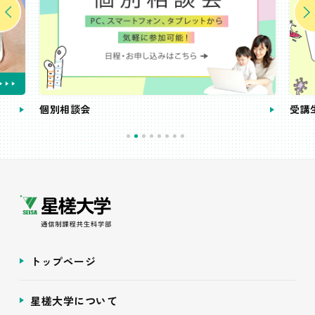
個別相談会
受講
トップページ
星槎大学について