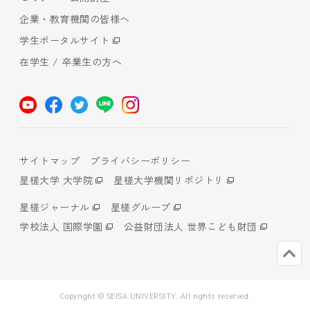
企業・教育機関の皆様へ
学生ポータルサイト
在学生 / 卒業生の方へ
サイトマップ
プライバシーポリシー
星槎大学 大学院
星槎大学機関リポジトリ
星槎ジャーナル
星槎グループ
学校法人 国際学園
公益財団法人 世界こども財団
Copyright © SEISA UNIVERSITY. All rights reserved.