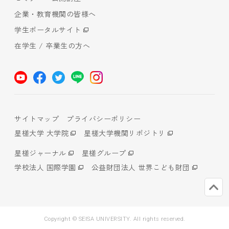
企業・教育機関の皆様へ
学生ポータルサイト
在学生 / 卒業生の方へ
サイトマップ
プライバシーポリシー
星槎大学 大学院
星槎大学機関リポジトリ
星槎ジャーナル
星槎グループ
学校法人 国際学園
公益財団法人 世界こども財団
Copyright © SEISA UNIVERSITY. All rights reserved.