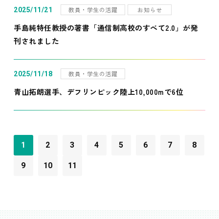
教員・学生の活躍
お知らせ
2025/11/21
手島純特任教授の著書「通信制高校のすべて2.0」が発
刊されました
教員・学生の活躍
2025/11/18
青山拓朗選手、デフリンピック陸上10,000mで6位
1
2
3
4
5
6
7
8
9
10
11