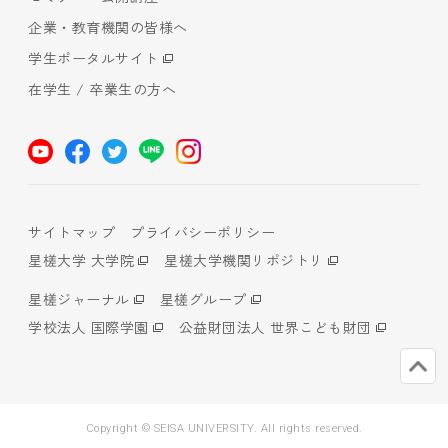
企業・教育機関の皆様へ
学生ポータルサイト
在学生 / 卒業生の方へ
サイトマップ
プライバシーポリシー
星槎大学 大学院
星槎大学機関リポジトリ
星槎ジャーナル
星槎グループ
学校法人 国際学園
公益財団法人 世界こども財団
Copyright © SEISA UNIVERSITY. All rights reserved.