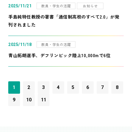
教員・学生の活躍
お知らせ
2025/11/21
手島純特任教授の著書「通信制高校のすべて2.0」が発
刊されました
教員・学生の活躍
2025/11/18
青山拓朗選手、デフリンピック陸上10,000mで6位
1
2
3
4
5
6
7
8
9
10
11