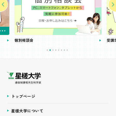
個別相談会
受講
トップページ
星槎大学について