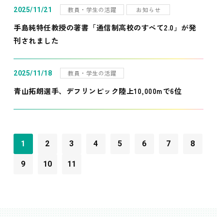
教員・学生の活躍
お知らせ
2025/11/21
手島純特任教授の著書「通信制高校のすべて2.0」が発
刊されました
教員・学生の活躍
2025/11/18
青山拓朗選手、デフリンピック陸上10,000mで6位
1
2
3
4
5
6
7
8
9
10
11