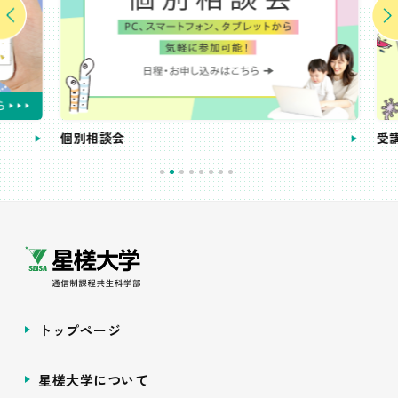
個別相談会
受講
トップページ
星槎大学について