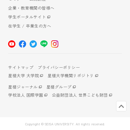
企業・教育機関の皆様へ
学生ポータルサイト
在学生 / 卒業生の方へ
サイトマップ
プライバシーポリシー
星槎大学 大学院
星槎大学機関リポジトリ
星槎ジャーナル
星槎グループ
学校法人 国際学園
公益財団法人 世界こども財団
Copyright © SEISA UNIVERSITY. All rights reserved.