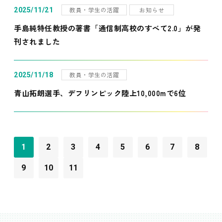
教員・学生の活躍
お知らせ
2025/11/21
手島純特任教授の著書「通信制高校のすべて2.0」が発
刊されました
教員・学生の活躍
2025/11/18
青山拓朗選手、デフリンピック陸上10,000mで6位
1
2
3
4
5
6
7
8
9
10
11