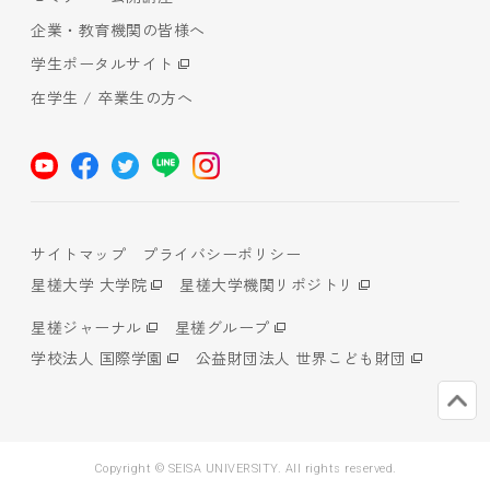
企業・教育機関の皆様へ
学生ポータルサイト
在学生 / 卒業生の方へ
サイトマップ
プライバシーポリシー
星槎大学 大学院
星槎大学機関リポジトリ
星槎ジャーナル
星槎グループ
学校法人 国際学園
公益財団法人 世界こども財団
Copyright © SEISA UNIVERSITY. All rights reserved.