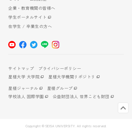
企業・教育機関の皆様へ
学生ポータルサイト
在学生 / 卒業生の方へ
サイトマップ
プライバシーポリシー
星槎大学 大学院
星槎大学機関リポジトリ
星槎ジャーナル
星槎グループ
学校法人 国際学園
公益財団法人 世界こども財団
Copyright © SEISA UNIVERSITY. All rights reserved.