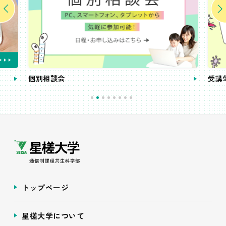
個別相談会
受講
トップページ
星槎大学について