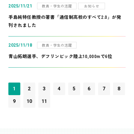
教員・学生の活躍
お知らせ
2025/11/21
手島純特任教授の著書「通信制高校のすべて2.0」が発
刊されました
教員・学生の活躍
2025/11/18
青山拓朗選手、デフリンピック陸上10,000mで6位
1
2
3
4
5
6
7
8
9
10
11