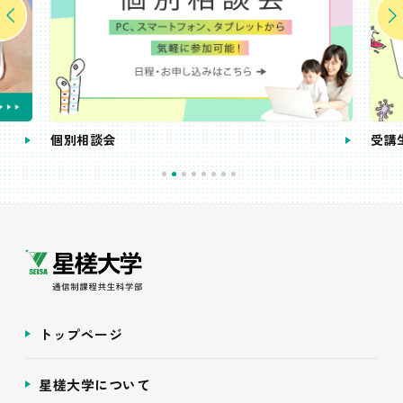
個別相談会
受講
トップページ
星槎大学について