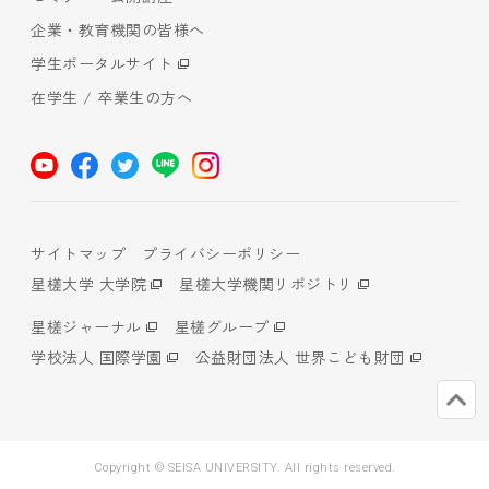
企業・教育機関の皆様へ
学生ポータルサイト
在学生 / 卒業生の方へ
サイトマップ
プライバシーポリシー
星槎大学 大学院
星槎大学機関リポジトリ
星槎ジャーナル
星槎グループ
学校法人 国際学園
公益財団法人 世界こども財団
Copyright © SEISA UNIVERSITY. All rights reserved.