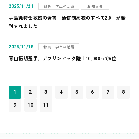
教員・学生の活躍
お知らせ
2025/11/21
手島純特任教授の著書「通信制高校のすべて2.0」が発
刊されました
教員・学生の活躍
2025/11/18
青山拓朗選手、デフリンピック陸上10,000mで6位
1
2
3
4
5
6
7
8
9
10
11