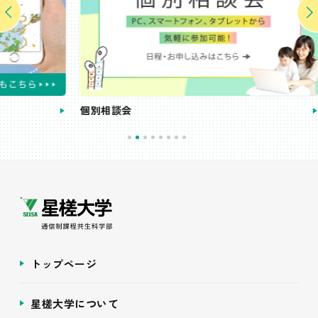
個別相談会
受講
トップページ
星槎大学について