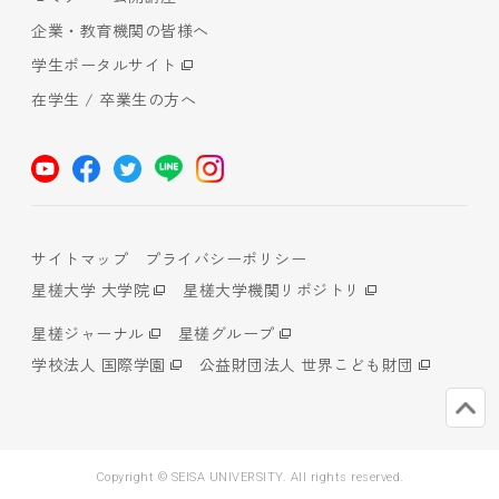
企業・教育機関の皆様へ
学生ポータルサイト
在学生 / 卒業生の方へ
サイトマップ
プライバシーポリシー
星槎大学 大学院
星槎大学機関リポジトリ
星槎ジャーナル
星槎グループ
学校法人 国際学園
公益財団法人 世界こども財団
Copyright © SEISA UNIVERSITY. All rights reserved.