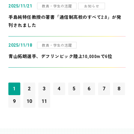
教員・学生の活躍
お知らせ
2025/11/21
手島純特任教授の著書「通信制高校のすべて2.0」が発
刊されました
教員・学生の活躍
2025/11/18
青山拓朗選手、デフリンピック陸上10,000mで6位
1
2
3
4
5
6
7
8
9
10
11