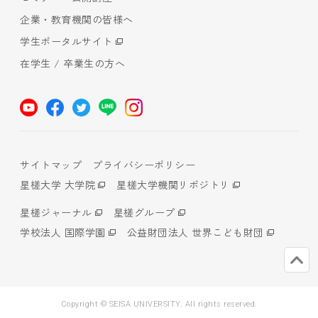
企業・教育機関の皆様へ
学生ポータルサイト
在学生 / 卒業生の方へ
サイトマップ
プライバシーポリシー
星槎大学 大学院
星槎大学機関リポジトリ
星槎ジャーナル
星槎グループ
学校法人 国際学園
公益財団法人 世界こども財団
Copyright © SEISA UNIVERSITY. All rights reserved.