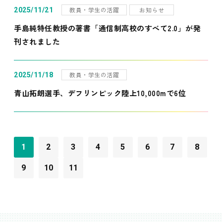
教員・学生の活躍
お知らせ
2025/11/21
手島純特任教授の著書「通信制高校のすべて2.0」が発
刊されました
教員・学生の活躍
2025/11/18
青山拓朗選手、デフリンピック陸上10,000mで6位
1
2
3
4
5
6
7
8
9
10
11