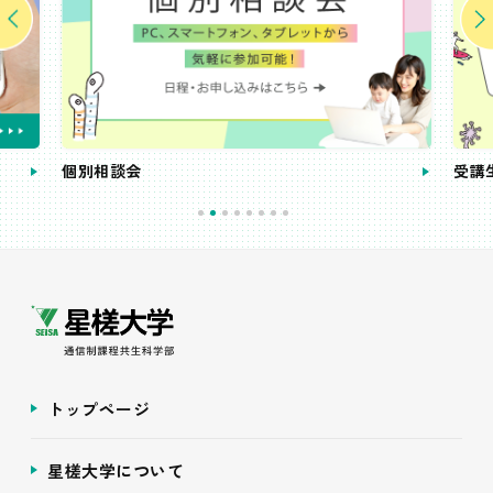
個別相談会
受講
トップページ
星槎大学について