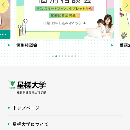
個別相談会
受講
トップページ
星槎大学について