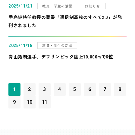
教員・学生の活躍
お知らせ
2025/11/21
手島純特任教授の著書「通信制高校のすべて2.0」が発
刊されました
教員・学生の活躍
2025/11/18
青山拓朗選手、デフリンピック陸上10,000mで6位
1
2
3
4
5
6
7
8
9
10
11