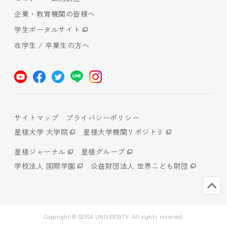
企業・教育機関の皆様へ
学生ポータルサイト
在学生 / 卒業生の方へ
サイトマップ
プライバシーポリシー
星槎大学 大学院
星槎大学機関リポジトリ
星槎ジャーナル
星槎グループ
学校法人 国際学園
公益財団法人 世界こども財団
Copyright © SEISA UNIVERSITY. All rights reserved.