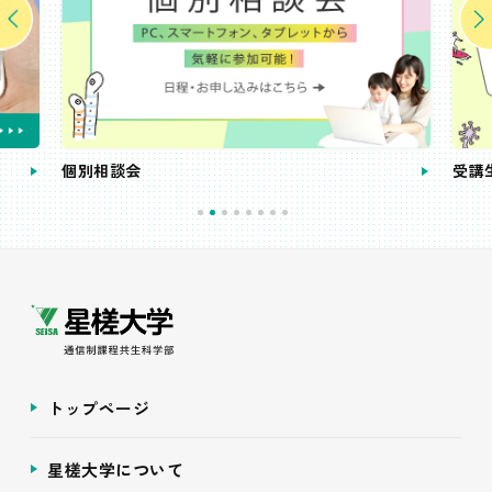
個別相談会
受講
トップページ
星槎大学について