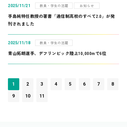
教員・学生の活躍
お知らせ
2025/11/21
手島純特任教授の著書「通信制高校のすべて2.0」が発
刊されました
教員・学生の活躍
2025/11/18
青山拓朗選手、デフリンピック陸上10,000mで6位
1
2
3
4
5
6
7
8
9
10
11