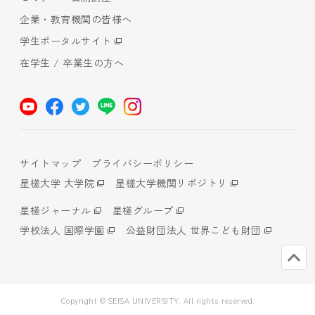
企業・教育機関の皆様へ
学生ポータルサイト
在学生 / 卒業生の方へ
サイトマップ
プライバシーポリシー
星槎大学 大学院
星槎大学機関リポジトリ
星槎ジャーナル
星槎グループ
学校法人 国際学園
公益財団法人 世界こども財団
Copyright © SEISA UNIVERSITY. All rights reserved.