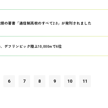
授の著書「通信制高校のすべて2.0」が発刊されました
、デフリンピック陸上10,000mで6位
6
7
8
9
10
11