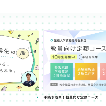
き簡単！教員向け定額コース
教員免許状が