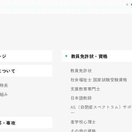
ージ
教員免許状・資格
教員免許状
について
社会福祉士 国家試験受験資格
特長
支援教育専門士
組み
日本語教師
AS（自閉症スペクトラム）サポ
ー
准学校心理士
部・専攻
その他の資格