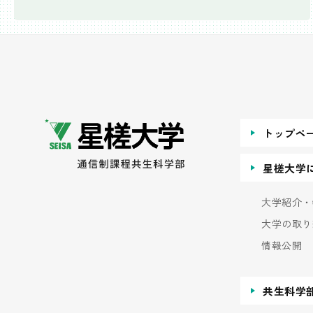
トップペ
星槎大学
大学紹介・
大学の取り
情報公開
共生科学