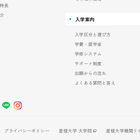
特長
介
入学案内
入学区分と選び方
学費・奨学金
学修システム
サポート制度
出願からの流れ
よくある質問と答え
プライバシーポリシー
星槎大学 大学院
星槎大学機関リ