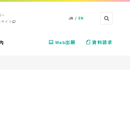
様へ
JA /
EN
ルサイト
内
Web出願
資料請求