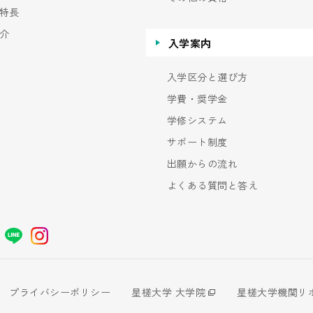
特長
介
入学案内
入学区分と選び方
学費・奨学金
学修システム
サポート制度
出願からの流れ
よくある質問と答え
プライバシーポリシー
星槎大学 大学院
星槎大学機関リ