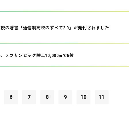
授の著書「通信制高校のすべて2.0」が発刊されました
、デフリンピック陸上10,000mで6位
6
7
8
9
10
11