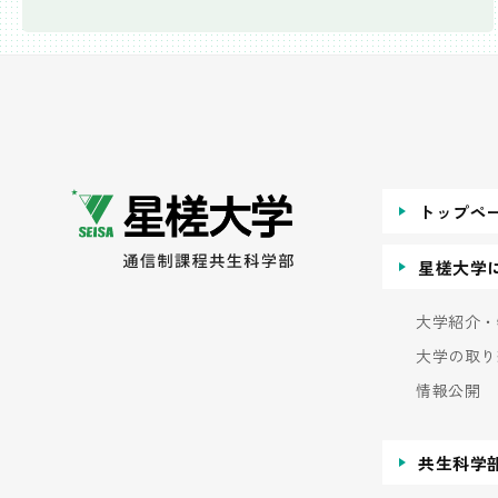
トップペ
星槎大学
大学紹介・
大学の取り
情報公開
共生科学