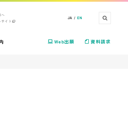
様へ
JA /
EN
ルサイト
内
Web出願
資料請求