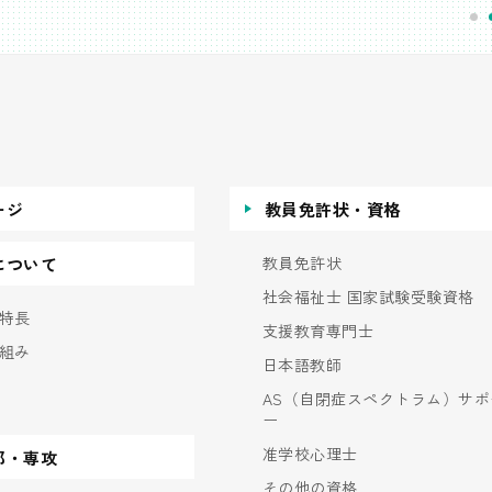
ージ
教員免許状・資格
教員免許状
について
社会福祉士 国家試験受験資格
特長
支援教育専門士
組み
日本語教師
AS（自閉症スペクトラム）サポ
ー
准学校心理士
部・専攻
その他の資格