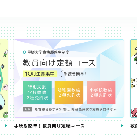
き簡単！教員向け定額コース
教員免許状が