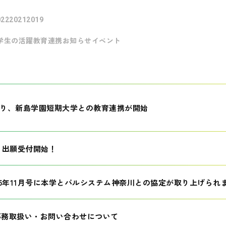
022
2021
2019
学生の活躍
教育連携
お知らせ
イベント
月より、新島学園短期大学との教育連携が開始
生 出願受付開始！
25年11月号に本学とパルシステム神奈川との協定が取り上げられ
事務取扱い・お問い合わせについて