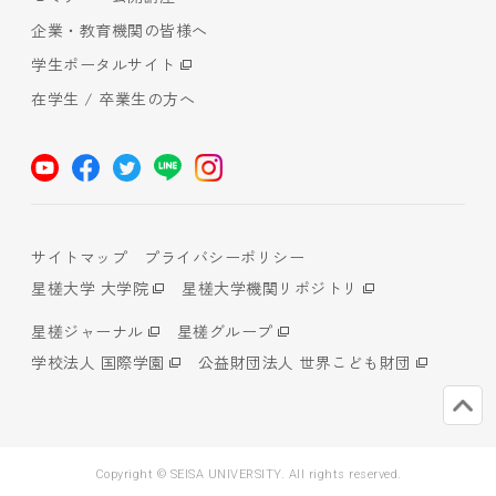
企業・教育機関の皆様へ
学生ポータルサイト
在学生 / 卒業生の方へ
サイトマップ
プライバシーポリシー
星槎大学 大学院
星槎大学機関リポジトリ
星槎ジャーナル
星槎グループ
学校法人 国際学園
公益財団法人 世界こども財団
Copyright © SEISA UNIVERSITY. All rights reserved.