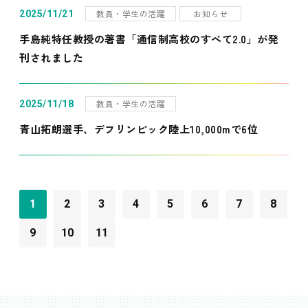
教員・学生の活躍
お知らせ
2025/11/21
手島純特任教授の著書「通信制高校のすべて2.0」が発
刊されました
教員・学生の活躍
2025/11/18
青山拓朗選手、デフリンピック陸上10,000mで6位
1
2
3
4
5
6
7
8
9
10
11