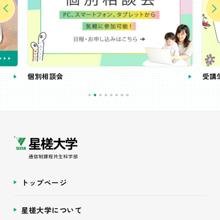
個別相談会
受講
トップページ
星槎大学について