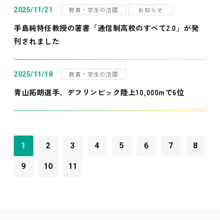
教員・学生の活躍
お知らせ
2025/11/21
手島純特任教授の著書「通信制高校のすべて2.0」が発
刊されました
教員・学生の活躍
2025/11/18
青山拓朗選手、デフリンピック陸上10,000mで6位
1
2
3
4
5
6
7
8
9
10
11