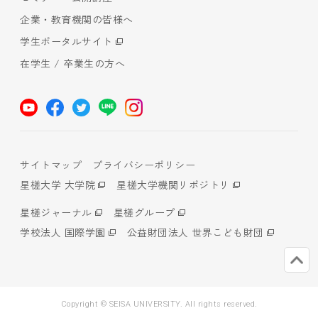
企業・教育機関の皆様へ
学生ポータルサイト
在学生 / 卒業生の方へ
サイトマップ
プライバシーポリシー
星槎大学 大学院
星槎大学機関リポジトリ
星槎ジャーナル
星槎グループ
学校法人 国際学園
公益財団法人 世界こども財団
Copyright © SEISA UNIVERSITY. All rights reserved.