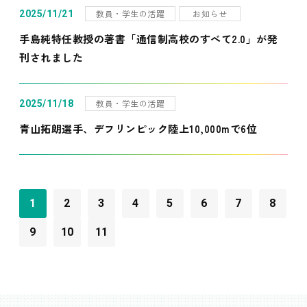
教員・学生の活躍
お知らせ
2025/11/21
手島純特任教授の著書「通信制高校のすべて2.0」が発
刊されました
教員・学生の活躍
2025/11/18
青山拓朗選手、デフリンピック陸上10,000mで6位
1
2
3
4
5
6
7
8
9
10
11