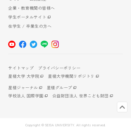
企業・教育機関の皆様へ
学生ポータルサイト
在学生 / 卒業生の方へ
サイトマップ
プライバシーポリシー
星槎大学 大学院
星槎大学機関リポジトリ
星槎ジャーナル
星槎グループ
学校法人 国際学園
公益財団法人 世界こども財団
Copyright © SEISA UNIVERSITY. All rights reserved.