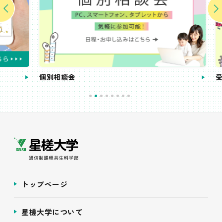
個別相談会
受講
トップページ
星槎大学について