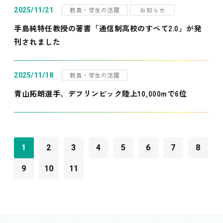
教員・学生の活躍
お知らせ
2025/11/21
手島純特任教授の著書「通信制高校のすべて2.0」が発
刊されました
教員・学生の活躍
2025/11/18
青山拓朗選手、デフリンピック陸上10,000mで6位
1
2
3
4
5
6
7
8
9
10
11