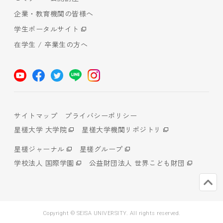
企業・教育機関の皆様へ
学生ポータルサイト
在学生 / 卒業生の方へ
サイトマップ
プライバシーポリシー
星槎大学 大学院
星槎大学機関リポジトリ
星槎ジャーナル
星槎グループ
学校法人 国際学園
公益財団法人 世界こども財団
Copyright © SEISA UNIVERSITY. All rights reserved.