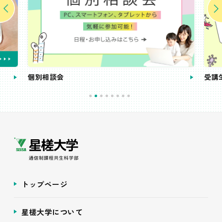
個別相談会
受講
トップページ
星槎大学について