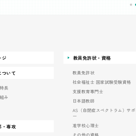
ージ
教員免許状・資格
教員免許状
について
社会福祉士 国家試験受験資格
特長
支援教育専門士
組み
日本語教師
AS（自閉症スペクトラム）サポ
ー
准学校心理士
部・専攻
その他の資格