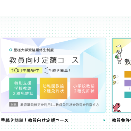
き簡単！教員向け定額コース
教員免許状が