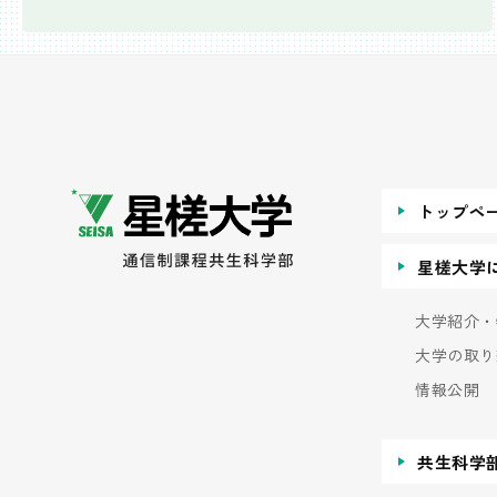
トップペ
星槎大学
大学紹介・
大学の取り
情報公開
共生科学