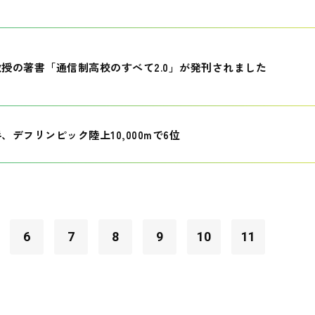
授の著書「通信制高校のすべて2.0」が発刊されました
、デフリンピック陸上10,000mで6位
6
7
8
9
10
11