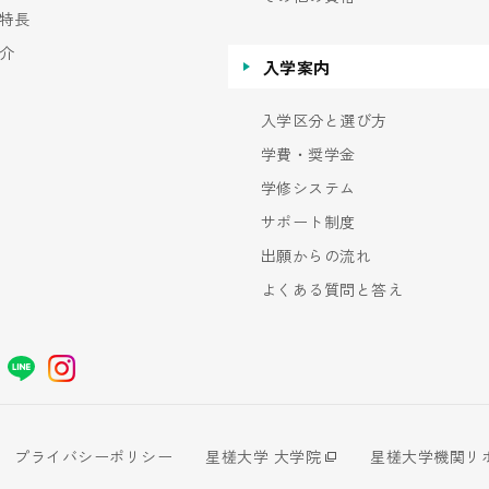
特長
介
入学案内
入学区分と選び方
学費・奨学金
学修システム
サポート制度
出願からの流れ
よくある質問と答え
プライバシーポリシー
星槎大学 大学院
星槎大学機関リ