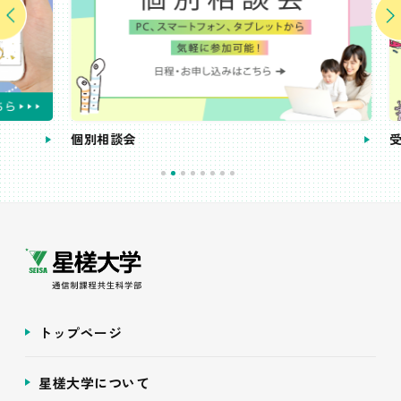
個別相談会
受講
トップページ
星槎大学について