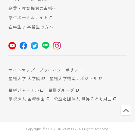
企業・教育機関の皆様へ
学生ポータルサイト
在学生 / 卒業生の方へ
サイトマップ
プライバシーポリシー
星槎大学 大学院
星槎大学機関リポジトリ
星槎ジャーナル
星槎グループ
学校法人 国際学園
公益財団法人 世界こども財団
Copyright © SEISA UNIVERSITY. All rights reserved.