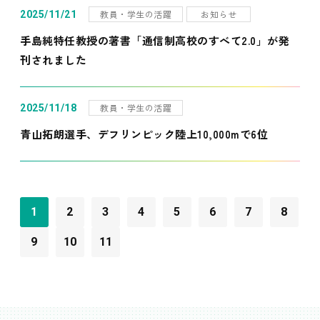
教員・学生の活躍
お知らせ
2025/11/21
手島純特任教授の著書「通信制高校のすべて2.0」が発
刊されました
教員・学生の活躍
2025/11/18
青山拓朗選手、デフリンピック陸上10,000mで6位
1
2
3
4
5
6
7
8
9
10
11